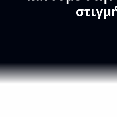
στιγμ